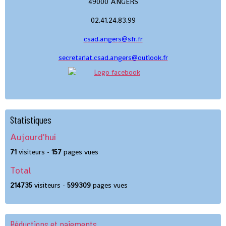
49000 ANGERS
02.41.24.83.99
csad.angers@sfr.fr
secretariat.csad.angers@outlook.fr
Statistiques
Aujourd'hui
71
visiteurs -
157
pages vues
Total
214735
visiteurs -
599309
pages vues
Réductions et paiements