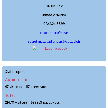
106 rue Eblé
49000 ANGERS
02.41.24.83.99
csad.angers@sfr.fr
secretariat.csad.angers@outlook.fr
Statistiques
Aujourd'hui
47
visiteurs -
117
pages vues
Total
214711
visiteurs -
599269
pages vues