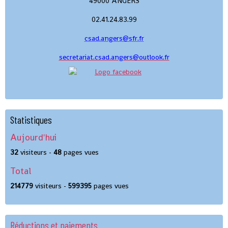
49000 ANGERS
02.41.24.83.99
csad.angers@sfr.fr
secretariat.csad.angers@outlook.fr
Statistiques
Aujourd'hui
32
visiteurs -
48
pages vues
Total
214779
visiteurs -
599395
pages vues
Réductions et paiements