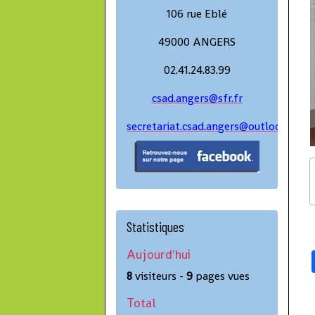
106 rue Eblé
49000 ANGERS
02.41.24.83.99
csad.angers@sfr.fr
secretariat.csad.angers@outlook.fr
Statistiques
Aujourd'hui
8
visiteurs -
9
pages vues
Total